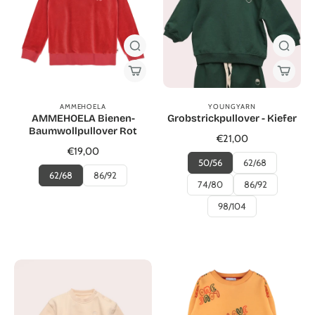
AMMEHOELA
YOUNGYARN
AMMEHOELA Bienen-
Grobstrickpullover - Kiefer
Baumwollpullover Rot
€21,00
€19,00
50/56
62/68
62/68
86/92
74/80
86/92
98/104