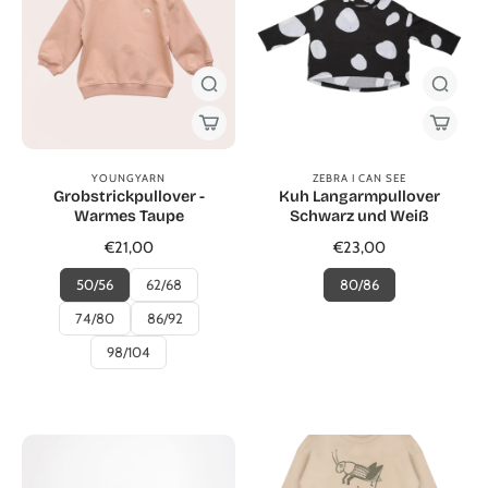
YOUNGYARN
ZEBRA I CAN SEE
Grobstrickpullover -
Kuh Langarmpullover
Warmes Taupe
Schwarz und Weiß
€21,00
€23,00
50/56
62/68
80/86
74/80
86/92
98/104