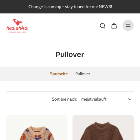
nhalt
Change is coming - stay tuned for our NEWS!
pringen
Pullover
Startseite
Pullover
Sortiere nach: