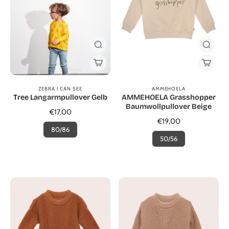
ZEBRA I CAN SEE
AMMEHOELA
Tree Langarmpullover Gelb
AMMEHOELA Grasshopper
Baumwollpullover Beige
€17,00
€19,00
80/86
50/56