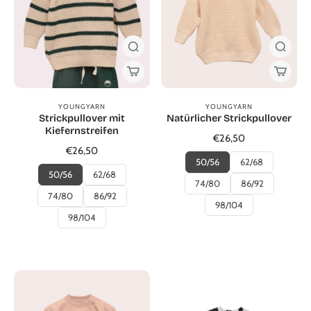
YOUNGYARN
YOUNGYARN
Strickpullover mit
Natürlicher Strickpullover
Kiefernstreifen
€26,50
€26,50
50/56
62/68
50/56
62/68
74/80
86/92
74/80
86/92
98/104
98/104