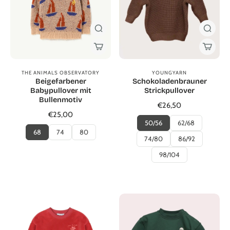
THE ANIMALS OBSERVATORY
YOUNGYARN
Beigefarbener
Schokoladenbrauner
Babypullover mit
Strickpullover
Bullenmotiv
€26,50
€25,00
50/56
62/68
68
74
80
74/80
86/92
98/104