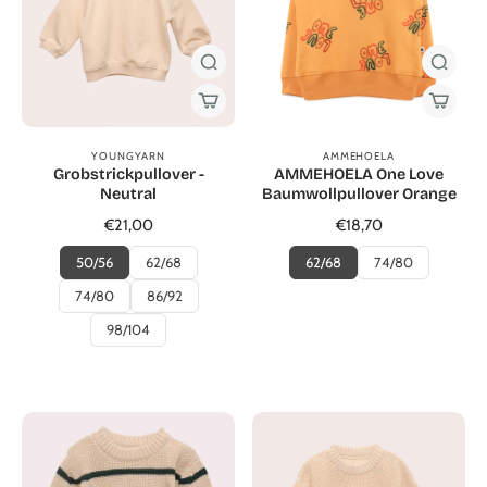
YOUNGYARN
AMMEHOELA
Grobstrickpullover -
AMMEHOELA One Love
Neutral
Baumwollpullover Orange
€21,00
€18,70
50/56
62/68
62/68
74/80
74/80
86/92
98/104