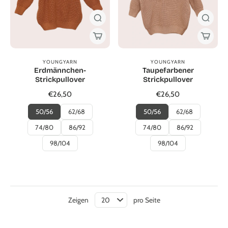
YOUNGYARN
YOUNGYARN
Erdmännchen-
Taupefarbener
Strickpullover
Strickpullover
€26,50
€26,50
50/56
62/68
50/56
62/68
74/80
86/92
74/80
86/92
98/104
98/104
Zeigen
pro Seite